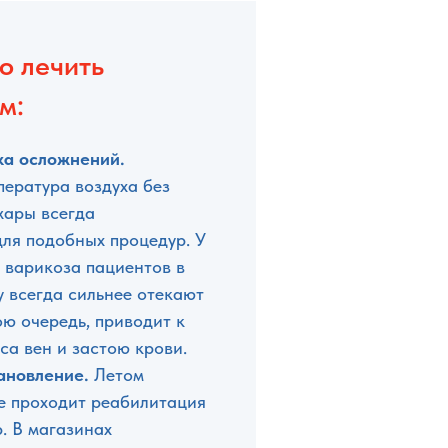
о лечить
м:
ка осложнений.
пература воздуха без
жары всегда
для подобных процедур. У
 варикоза пациентов в
 всегда сильнее отекают
вою очередь, приводит к
са вен и застою крови.
ановление.
Летом
че проходит реабилитация
. В магазинах