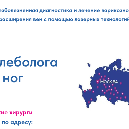
Онлайн запись 24/7. Без очередей!
езболезненная диагностика и лечение варикозно
расширения вен с помощью лазерных технологи
леболога
 ног
ие хирурги
по адресу: