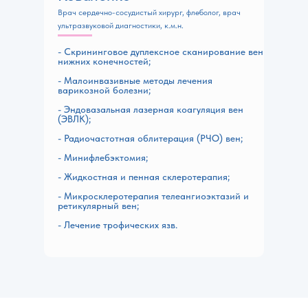
Врач сердечно-сосудистый хирург, флеболог, врач
ультразвуковой диагностики, к.м.н.
- Скрининговое дуплексное сканирование вен
нижних конечностей;
- Малоинвазивные методы лечения
варикозной болезни;
- Эндовазальная лазерная коагуляция вен
(ЭВЛК);
- Радиочастотная облитерация (РЧО) вен;
- Минифлебэктомия;
- Жидкостная и пенная склеротерапия;
- Микросклеротерапия телеангиоэктазий и
ретикулярный вен;
- Лечение трофических язв.